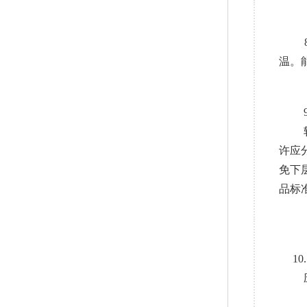
8.
温。
9.
软管
许应
免下
品标
10
应保