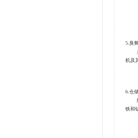
5.臭
臭氧
机及
6.仓
所有
铁和