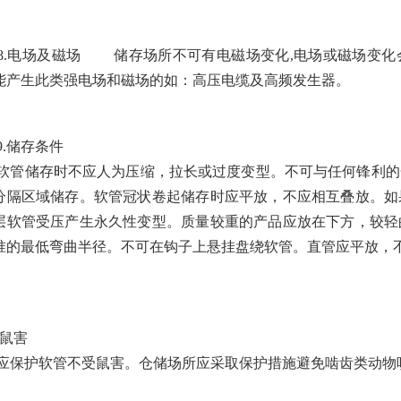
电场及磁场 储存场所不可有电磁场变化,电场或磁场变化
能产生此类强电场和磁场的如：高压电缆及高频发生器。
储存条件
储存时不应人为压缩，拉长或过度变型。不可与任何锋利的
分隔区域储存。软管冠状卷起储存时应平放，不应相互叠放。如
层软管受压产生永久性变型。质量较重的产品应放在下方，较轻
准的最低弯曲半径。不可在钩子上悬挂盘绕软管。直管应平放，
.鼠害
护软管不受鼠害。仓储场所应采取保护措施避免啮齿类动物