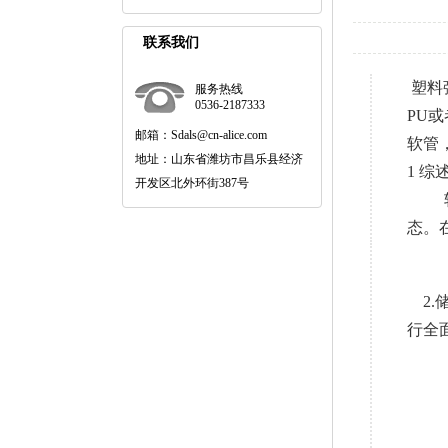
联系我们
塑料
服务热线
0536-2187333
PU
邮箱：Sdals@cn-alice.com
软管
地址：山东省潍坊市昌乐县经济
1 综
开发区北外环街387号
软管
态。
2.
行全