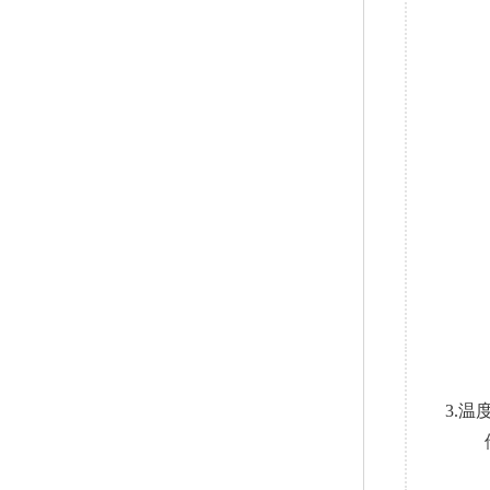
3.温
储藏温